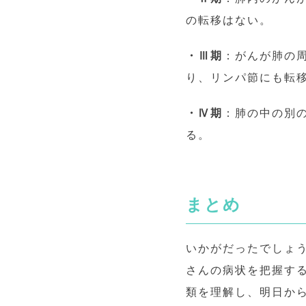
の転移はない。
・Ⅲ期
：がんが肺の
り、リンパ節にも転
・Ⅳ期
：肺の中の別
る。
まとめ
いかがだったでしょ
さんの病状を把握す
類を理解し、明日か