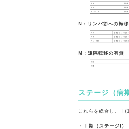
TX
原発
T0
原発
T1―T4
原発
N：リンパ節への転
NX
所属リンパ節
N0
所属リンパ節
N1―N3
所属リンパ節
M：遠隔転移の有無
M0
M1
ステージ（病
これらを総合し、Ⅰ(
・Ⅰ期（ステージI）