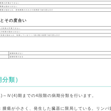
腫瘍の評価ができない
腫瘍は認められない
腫瘍が認められ、原発腫瘍の大きさや浸潤度で進行度を示す
移とその度合い
への転移が評価できない
への転移が認められない
に転移が認められ、転移しているリンパ節の数や範囲で進行度を示す
遠隔転移がない
遠隔転移がある
期分類）
1)～Ⅳ(4)期までの4段階の病期分類を行います。
：腫瘍が小さく、発生した臓器に限局している。リンパ