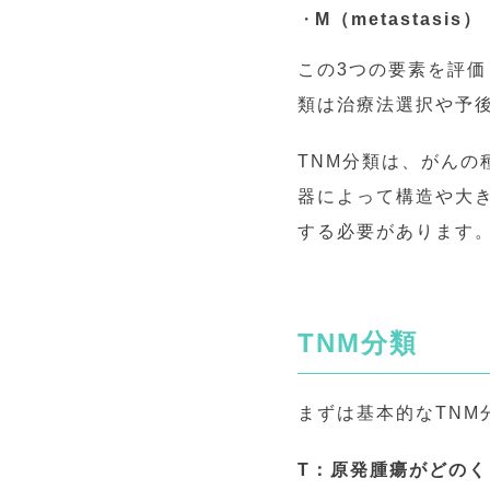
M（metastasi
この3つの要素を評
類は治療法選択や予
TNM分類は、がん
器によって構造や大
する必要があります
TNM分類
まずは基本的なTNM
T：原発腫瘍がどの