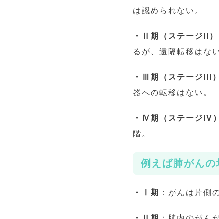
は認められない。
・Ⅱ期（ステージII）
るが、遠隔転移はな
・Ⅲ期（ステージIII
器への転移はない。
・Ⅳ期（ステージIV
階。
例えば肺がんの
・Ⅰ期
：がんは片側
・Ⅱ期
：肺内のがん