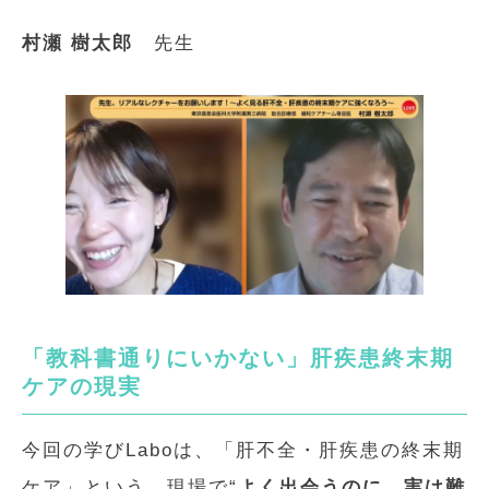
村瀬 樹太郎
先生
「教科書通りにいかない」肝疾患終末期
ケアの現実
今回の学びLaboは、「肝不全・肝疾患の終末期
ケア」という、現場で“
よく出会うのに、実は難