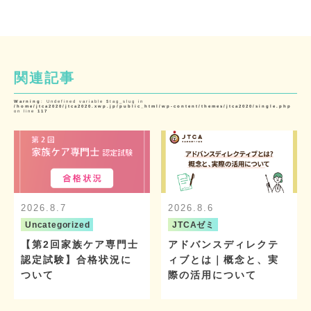
関連記事
Warning
: Undefined variable $tag_slug in
/home/jtca2020/jtca2020.xwp.jp/public_html/wp-content/themes/jtca2020/single.php
on line
117
2026.8.7
2026.8.6
Uncategorized
JTCAゼミ
【第2回家族ケア専門士
アドバンスディレクテ
認定試験】合格状況に
ィブとは｜概念と、実
ついて
際の活用について