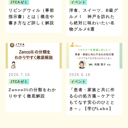
JTCAゼミ
イベント
リビングウィル（事前
洋食、スイーツ、B級グ
指示書）とは｜概念や
ルメ！ 神戸を訪れた
書き方など詳しく解説
ら絶対に味わいたい名
物グルメ6選
2026.7.16
2026.6.16
JTCAゼミ
イベント
Zancolliの分類をわか
「患者・家族と共に作
りやすく徹底解説
る心の処方箋～ケアで
もてなす安心のひとと
き～」【学びLabo】