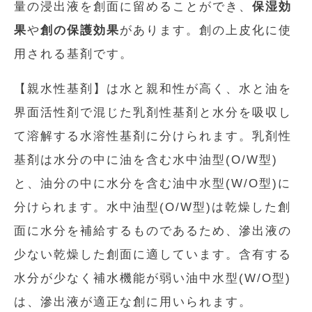
量の浸出液を創面に留めることができ、
保湿効
果
や
創の保護効果
があります。創の上皮化に使
用される基剤です。
【親水性基剤】は水と親和性が高く、水と油を
界面活性剤で混じた乳剤性基剤と水分を吸収し
て溶解する水溶性基剤に分けられます。乳剤性
基剤は水分の中に油を含む水中油型(O/W型)
と、油分の中に水分を含む油中水型(W/O型)に
分けられます。水中油型(O/W型)は乾燥した創
面に水分を補給するものであるため、滲出液の
少ない乾燥した創面に適しています。含有する
水分が少なく補水機能が弱い油中水型(W/O型)
は、滲出液が適正な創に用いられます。