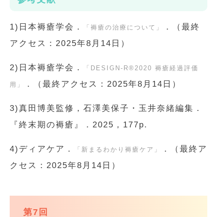
1)日本褥瘡学会．
．（最終
「褥瘡の治療について」
アクセス：2025年8月14日）
2)日本褥瘡学会．
「DESIGN-R®2020 褥瘡経過評価
．（最終アクセス：2025年8月14日）
用」
3)真田博美監修，石澤美保子・玉井奈緒編集．
『終末期の褥瘡』．2025，177p.
4)ディアケア．
．（最終ア
「新まるわかり褥瘡ケア」
クセス：2025年8月14日）
第7回