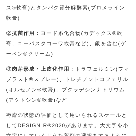
ス®軟膏)とタンパク質分解酵素(ブロメライン
軟膏)
②
抗菌作用
：ヨード系化合物(カデックス®軟
膏、ユーパスタコーワ軟膏など)、銀を含む(ゲ
ーベン®クリーム)
③
肉芽形成・上皮化作用
：トラフェルミン(フィ
ブラスト®スプレー)、トレチノントコフェリル
(オルセノン®軟膏)、ブクラデシンナトリウム
(アクトシン®軟膏)など
褥瘡の状態の評価として用いられるスケールと
してDESIGN-R®2020があります。大文字を小
文字にしていくような薬剤の選択をするように