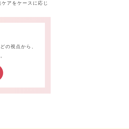
族ケアをケースに応じ
などの視点から、
す。