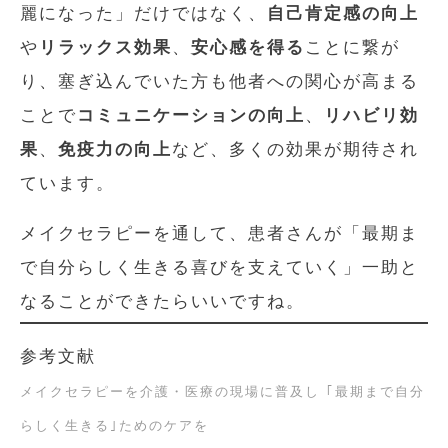
麗になった」だけではなく、
自己肯定感の向上
や
リラックス効果
、
安心感を得る
ことに繋が
り、塞ぎ込んでいた方も他者への関心が高まる
ことで
コミュニケーションの向上
、
リハビリ効
果
、
免疫力の向上
など、多くの効果が期待され
ています。
メイクセラピーを通して、患者さんが「最期ま
で自分らしく生きる喜びを支えていく」一助と
なることができたらいいですね。
参考文献
メイクセラピーを介護・医療の現場に普及し ｢最期まで自分
らしく生きる｣ためのケアを