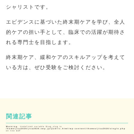
シャリストです。
エビデンスに基づいた終末期ケアを学び、全人
的ケアの担い手として、臨床での活躍が期待さ
れる専門士を目指します。
終末期ケア、緩和ケアのスキルアップを考えて
いる方は、ぜひ受験をご検討ください。
関連記事
Warning
: Undefined variable $tag_slug in
/home/jtca2020/jtca2020.xwp.jp/public_html/wp-content/themes/jtca2020/single.php
on line
117