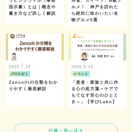
リビングウィル（事前
洋食、スイーツ、B級グ
指示書）とは｜概念や
ルメ！ 神戸を訪れた
書き方など詳しく解説
ら絶対に味わいたい名
物グルメ6選
2026.7.16
2026.6.16
JTCAゼミ
イベント
Zancolliの分類をわか
「患者・家族と共に作
りやすく徹底解説
る心の処方箋～ケアで
もてなす安心のひとと
き～」【学びLabo】
記事一覧へ戻る