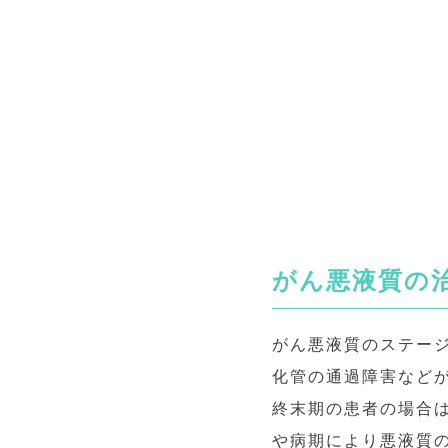
がん悪液質の
がん悪液質のステー
化管の通過障害など
終末期の患者の場合
や病期により悪液質