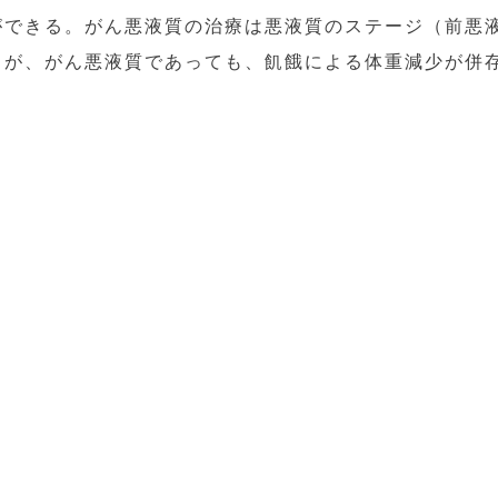
ができる。がん悪液質の治療は悪液質のステージ（前悪
るが、がん悪液質であっても、飢餓による体重減少が併