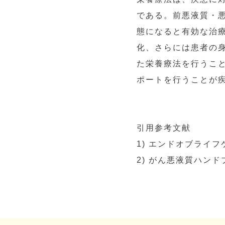
である。前悪液質・
態になると有効な治
化、さらには患者の
た栄養療法を行うこ
ポートを行うことが
引用参考文献
1) エンドオブライフ
2) がん悪液質ハン