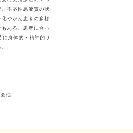
が、不応性悪液質の状
齢化やがん患者の多様
合もある。患者に合っ
時に身体的・精神的サ
る。
学会他