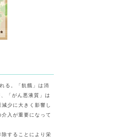
られる。「飢餓」は消
態、「がん悪液質」は
重減少に大きく影響し
の介入が重要になって
排除することにより栄