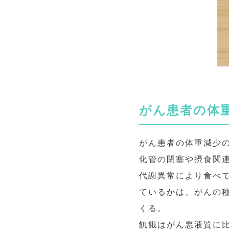
がん患者の体
がん患者の体重減少
化管の閉塞や摂食関連
代謝異常により食べ
ているかは、がんの
くる。
飢餓はがん悪液質に