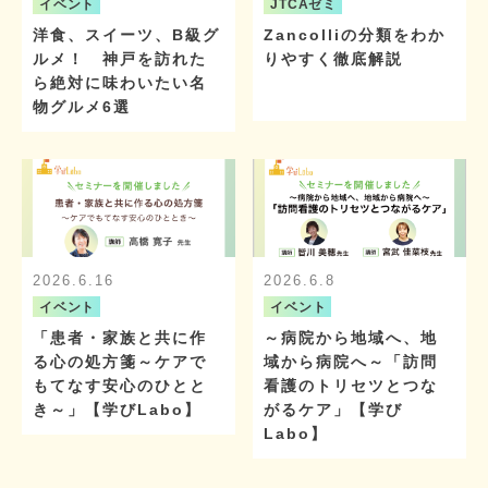
イベント
JTCAゼミ
洋食、スイーツ、B級グ
Zancolliの分類をわか
ルメ！ 神戸を訪れた
りやすく徹底解説
ら絶対に味わいたい名
物グルメ6選
2026.6.16
2026.6.8
イベント
イベント
「患者・家族と共に作
～病院から地域へ、地
る心の処方箋～ケアで
域から病院へ～「訪問
もてなす安心のひとと
看護のトリセツとつな
き～」【学びLabo】
がるケア」【学び
Labo】