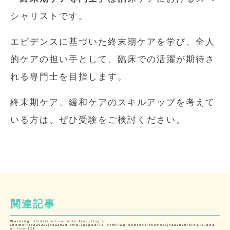
シャリストです。
エビデンスに基づいた終末期ケアを学び、全人
的ケアの担い手として、臨床での活躍が期待さ
れる専門士を目指します。
終末期ケア、緩和ケアのスキルアップを考えて
いる方は、ぜひ受験をご検討ください。
関連記事
Warning
: Undefined variable $tag_slug in
/home/jtca2020/jtca2020.xwp.jp/public_html/wp-content/themes/jtca2020/single.php
on line
117