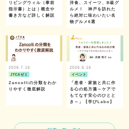
リビングウィル（事前
洋食、スイーツ、B級グ
指示書）とは｜概念や
ルメ！ 神戸を訪れた
書き方など詳しく解説
ら絶対に味わいたい名
物グルメ6選
2026.7.16
2026.6.16
JTCAゼミ
イベント
Zancolliの分類をわか
「患者・家族と共に作
りやすく徹底解説
る心の処方箋～ケアで
もてなす安心のひとと
き～」【学びLabo】