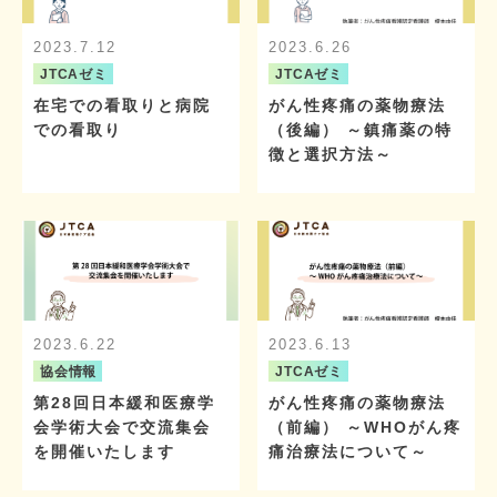
2023.7.12
2023.6.26
JTCAゼミ
JTCAゼミ
在宅での看取りと病院
がん性疼痛の薬物療法
での看取り
（後編） ～鎮痛薬の特
徴と選択方法～
2023.6.22
2023.6.13
協会情報
JTCAゼミ
第28回日本緩和医療学
がん性疼痛の薬物療法
会学術大会で交流集会
（前編） ～WHOがん疼
を開催いたします
痛治療法について～