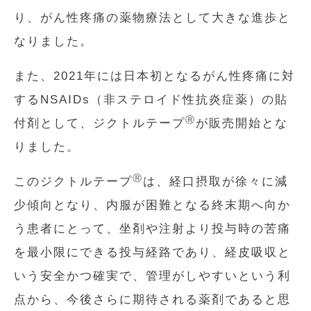
り、がん性疼痛の薬物療法として大きな進歩と
なりました。
また、2021年には日本初となるがん性疼痛に対
するNSAIDs（非ステロイド性抗炎症薬）の貼
Ⓡ
付剤として、ジクトルテープ
が販売開始とな
りました。
Ⓡ
このジクトルテープ
は、経口摂取が徐々に減
少傾向となり、内服が困難となる終末期へ向か
う患者にとって、坐剤や注射より投与時の苦痛
を最小限にできる投与経路であり、経皮吸収と
いう安全かつ確実で、管理がしやすいという利
点から、今後さらに期待される薬剤であると思