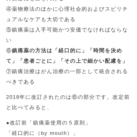
④薬物療法のほかに心理社会的およびスピリチ
ュアルなケアも大切である
⑤鎮痛薬は入手可能かつ安価でなければならな
い
⑥
鎮痛薬の方法は「経口的に」「時間を決め
て」「患者ごとに」「その上で細かい配慮を」
⑦鎮痛治療はがん治療の一部として統合される
べきである
2018年に改訂されたのは⑥の部分です。改定前
と比べてみると、
●改訂前「鎮痛薬使用の５原則」
「経口的に（by mouth）」