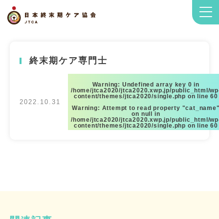
終末期ケア専門士
Warning
: Undefined array key 0 in
/home/jtca2020/jtca2020.xwp.jp/public_html/wp
content/themes/jtca2020/single.php
on line
60
2022.10.31
Warning
: Attempt to read property "cat_name
on null in
/home/jtca2020/jtca2020.xwp.jp/public_html/wp
content/themes/jtca2020/single.php
on line
60