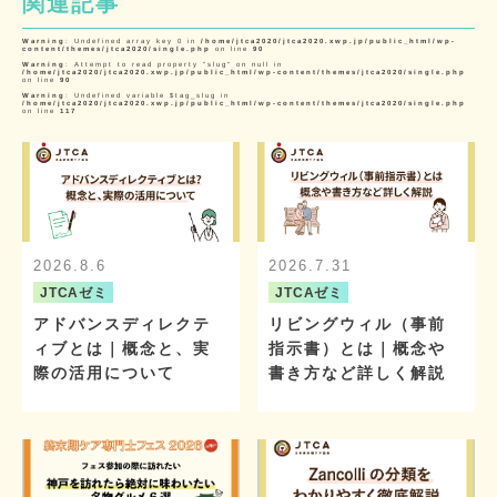
関連記事
Warning
: Undefined array key 0 in
/home/jtca2020/jtca2020.xwp.jp/public_html/wp-
content/themes/jtca2020/single.php
on line
90
Warning
: Attempt to read property "slug" on null in
/home/jtca2020/jtca2020.xwp.jp/public_html/wp-content/themes/jtca2020/single.php
on line
90
Warning
: Undefined variable $tag_slug in
/home/jtca2020/jtca2020.xwp.jp/public_html/wp-content/themes/jtca2020/single.php
on line
117
2026.8.6
2026.7.31
JTCAゼミ
JTCAゼミ
アドバンスディレクテ
リビングウィル（事前
ィブとは｜概念と、実
指示書）とは｜概念や
際の活用について
書き方など詳しく解説